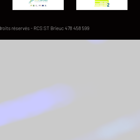
droits réservés - RCS ST Brieuc 478 458 599