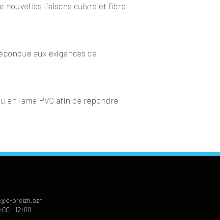
nouvelles liaisons cuivre et fibre
 répondue aux exigences de
eau en lame PVC afin de répondre
@e-breizh.bzh
:00 - 12:00