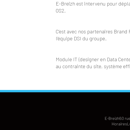
E-Breizh est intervenu pour dépla
OS2.
C’est avec nos partenaires Brand 
l’équipe DSI du groupe.
Module IT (designer en Data Cente
au contrainte du site, système ef
E-Breizh
60 rue
Horaires
L