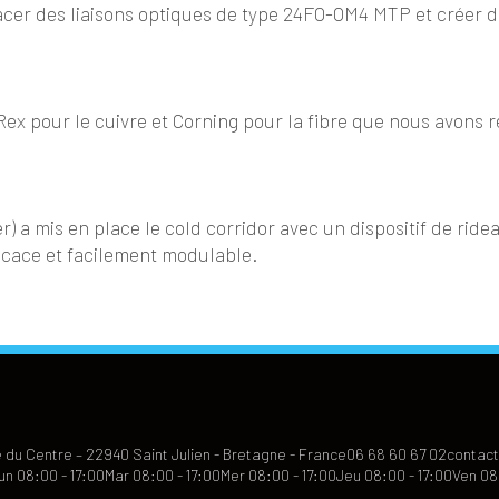
cer des liaisons optiques de type 24FO-OM4 MTP et créer de 
Rex pour le cuivre et Corning pour la fibre que nous avons
r) a mis en place le cold corridor avec un dispositif de rid
ficace et facilement modulable.
 du Centre – 22940 Saint Julien - Bretagne - France
06 68 60 67 02
contact
un 08:00 - 17:00
Mar 08:00 - 17:00
Mer 08:00 - 17:00
Jeu 08:00 - 17:00
Ven 08