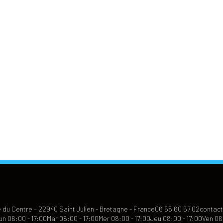
 du Centre – 22940 Saint Julien - Bretagne - France
06 68 60 67 02
contact
un 08:00 - 17:00
Mar 08:00 - 17:00
Mer 08:00 - 17:00
Jeu 08:00 - 17:00
Ven 08