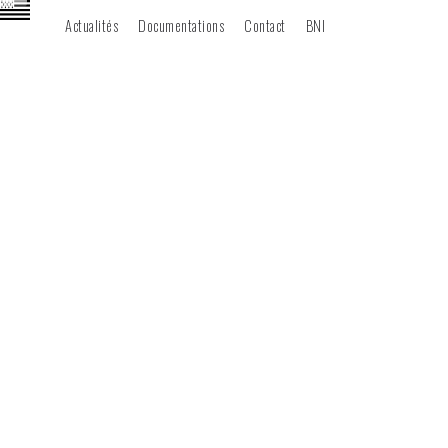
Actualités
Documentations
Contact
BNI
06 68 60 67 02
E-BREIZH
AUDIT / CONFORMITÉ
CÂBLAGE CUIVRE
FIBRES OPTIQUE