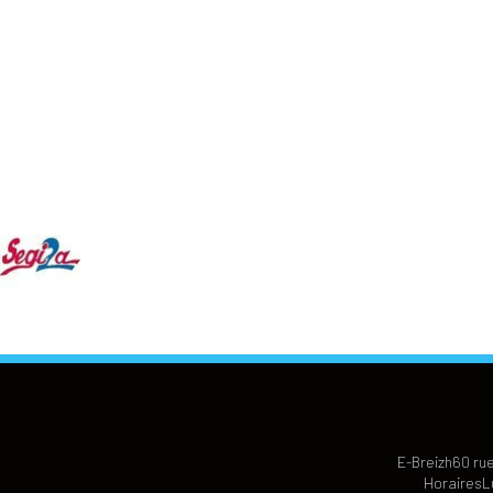
E-Breizh
60 rue
Horaires
L