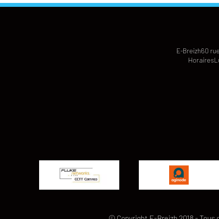
E-Breizh
60 rue
Horaires
L
© Copyright E-Breizh 2018 - Tous 