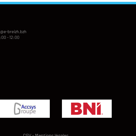
@e-breizh.bzh
:00 - 12:00
CGV
-
Mentions légales